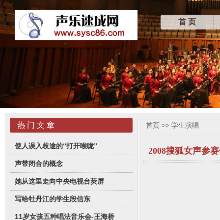
首 页
热 门 文 章
首页
>>
学生演唱
使人误入歧途的“打开喉咙”
2008搜狐女声参
声带闭合的概念
她从这里走向中央电视台荧屏
写给牡丹江的学生段信东
11岁女孩五种唱法音乐会-王海桥