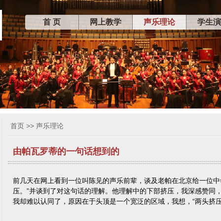
首 页
网上教学
声乐理论
学生演
首页
>>
声乐理论
由帕瓦罗蒂的一句话想到的
前几天在网上看到一位叫陈见的声乐前辈，谈及老帕在北京给一位中年
压。”并谈到了对这句话的理解。他理解中的下部挤压，我深感赞同
我却难以认同了，原因在于头顶是一个宽泛的区域，我想，“两头挤