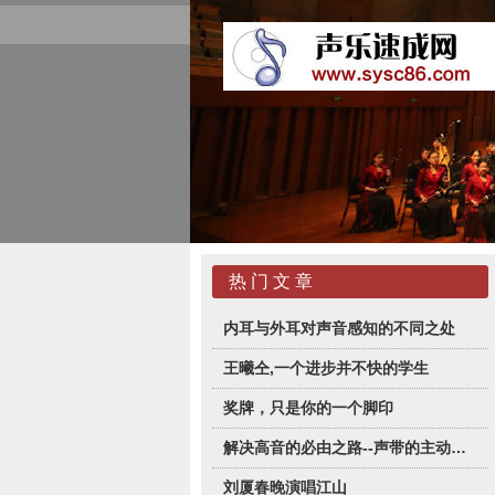
热 门 文 章
内耳与外耳对声音感知的不同之处
王曦仝,一个进步并不快的学生
奖牌，只是你的一个脚印
解决高音的必由之路--声带的主动闭合
刘厦春晚演唱江山