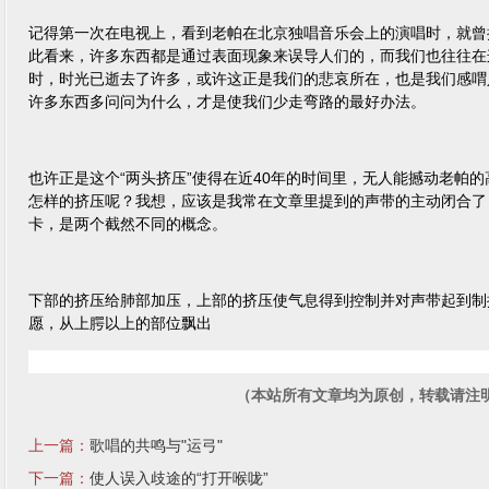
记得第一次在电视上，看到老帕在北京独唱音乐会上的演唱时，就曾
此看来，许多东西都是通过表面现象来误导人们的，而我们也往往在
时，时光已逝去了许多，或许这正是我们的悲哀所在，也是我们感喟
许多东西多问问为什么，才是使我们少走弯路的最好办法。
也许正是这个“两头挤压”使得在近40年的时间里，无人能撼动老帕
怎样的挤压呢？我想，应该是我常在文章里提到的声带的主动闭合了
卡，是两个截然不同的概念。
下部的挤压给肺部加压，上部的挤压使气息得到控制并对声带起到制
愿，从上腭以上的部位飘出
（本站所有文章均为原创，转载请注
上一篇：
歌唱的共鸣与"运弓"
下一篇：
使人误入歧途的“打开喉咙”